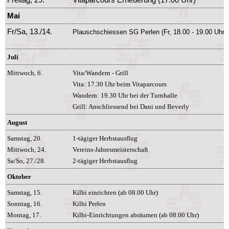
Freitag, 29.
Vitaparcours Erneuerung (17.00 Uhr)
Mai
Fr/Sa, 13./14.
Plauschschiessen SG Perlen (Fr, 18.00 - 19.00 Uhr u
Juli
Mittwoch, 6.
Vita/
Wandern
-
Grill
Vita: 17.30 Uhr beim Vitaparcours
Wandern:
19.3
0 Uhr bei der Turnhalle
Grill: Anschliessend bei Dani und Beverly
August
Samstag, 20.
1-tägiger Herbstausflug
Mittwoch, 24.
Vereins-Jahresmeisterschaft
Sa/So, 27./28.
2-tägiger Herbstausflug
Oktober
Samstag, 15.
Kilbi einrichten (ab 08.00 Uhr)
Sonntag, 16.
Kilbi Perlen
Montag, 17.
Kilbi-Einrichtungen abräumen (ab 08.00 Uhr)