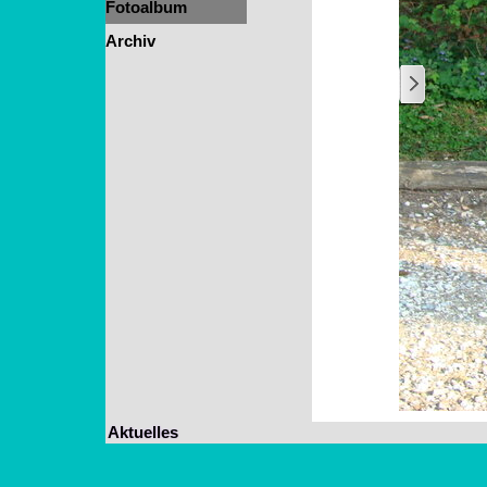
Fotoalbum
▼
Archiv
▼
1
/
8
Aktuelles
Zurück zum Seiteninhalt