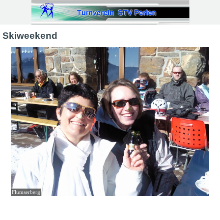
Direkt zum Seiteninhalt
Skiweekend
Flumserberg